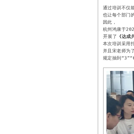
通过培训不仅
也让每个部门
因此，
杭州鸿康于202
开
展了
《达成
并且宋老师为
规定抽到“3”“