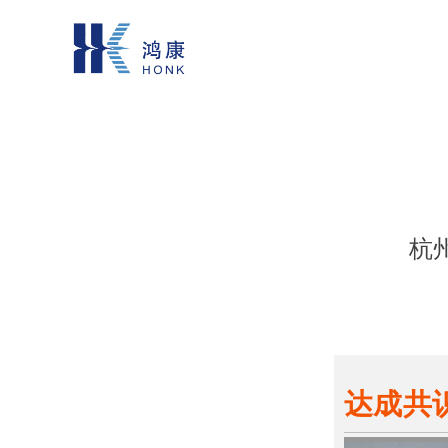
杭
达成共