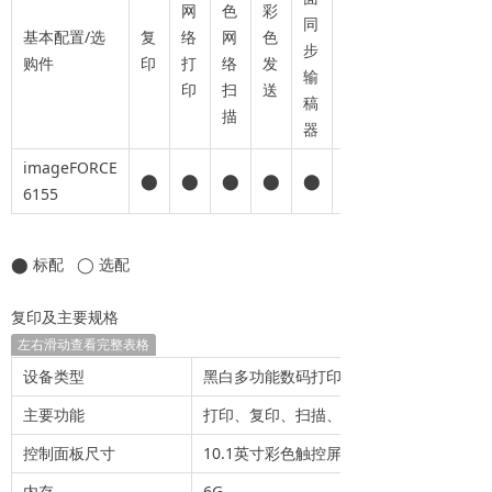
网
色
彩
同
基本配置/选
复
络
网
色
传
步
购件
印
打
络
发
真
输
印
扫
送
稿
描
器
imageFORCE
⬤
⬤
⬤
⬤
⬤
◯
6155
⬤ 标配 ◯ 选配
复印及主要规格
左右滑动查看完整表格
设备类型
黑白多功能数码打印机
主要功能
打印、复印、扫描、发送、存储、传真（
控制面板尺寸
10.1英寸彩色触控屏
内存
6G