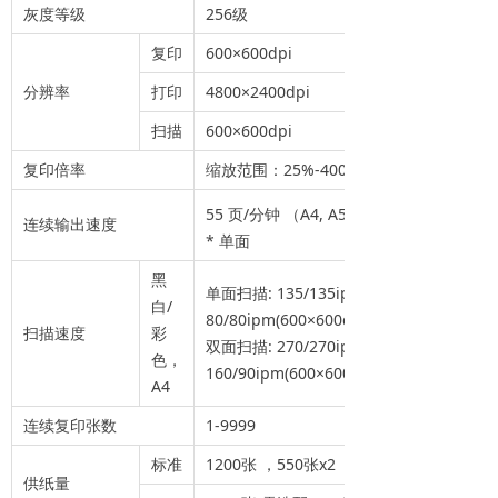
灰度等级
256级
复印
600×600dpi
分辨率
打印
4800×2400dpi
扫描
600×600dpi
复印倍率
缩放范围：25%-400%（1%步距）
*
55 页/分钟 （A4, A5
, A5R, A6R
连续输出速度
* 单面
黑
单面扫描: 135/135ipm(300×300dpi,发送)
白/
80/80ipm(600×600dpi,复印)
扫描速度
彩
双面扫描: 270/270ipm(300×300dpi,发送)
色，
160/90ipm(600×600dpi,复印)
A4
连续复印张数
1-9999
标准
1200张 ，550张x2（纸盒供纸）+100张
供纸量